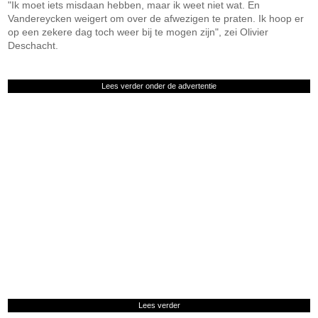
"Ik moet iets misdaan hebben, maar ik weet niet wat. En
Vandereycken weigert om over de afwezigen te praten. Ik hoop er
op een zekere dag toch weer bij te mogen zijn", zei Olivier
Deschacht.
Lees verder onder de advertentie
Lees verder