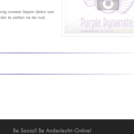
hevig onweer liepen delen van
der te zetten na de rust.
Be Social! Be Anderlecht-Online!