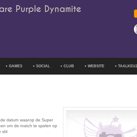
are Purple Dynamite
GAMES
SOCIAL
CLUB
WEBSITE
TAALKEU
r de datum waarop de Super
en om de match te spelen op
stil.