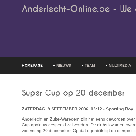
Anderlecht-Online.be - We 
HOMEPAGE
NIEUWS
TEAM
MULTIMEDIA
Super Cup op 20 december
ZATERDAG, 9 SEPTEMBER 2006, 03:12 - Sporting Boy
Anderlecht en Zulte-Waregem zijn het eens geworden ove
Cup opnieuw gespeeld zal worden. De clubs kwamen overe
woensdag 20 decemeber. Op dat ogenblik ligt de competitie 