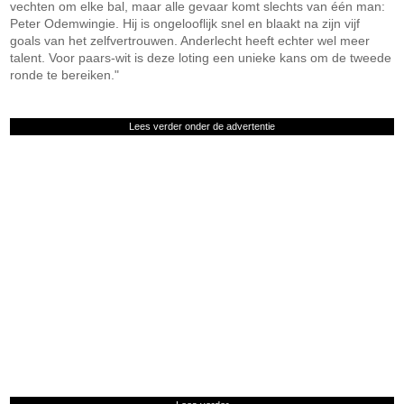
vechten om elke bal, maar alle gevaar komt slechts van één man:
Peter Odemwingie. Hij is ongelooflijk snel en blaakt na zijn vijf
goals van het zelfvertrouwen. Anderlecht heeft echter wel meer
talent. Voor paars-wit is deze loting een unieke kans om de tweede
ronde te bereiken."
Lees verder onder de advertentie