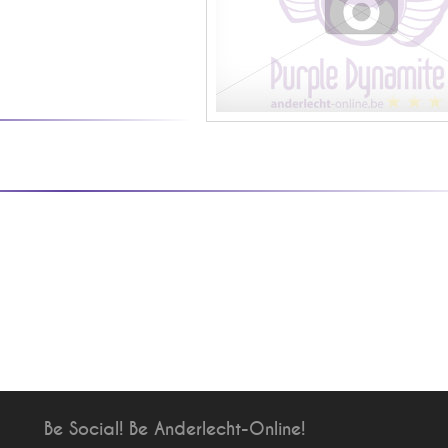
Be Social! Be Anderlecht-Online!