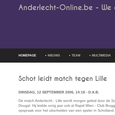
Anderlecht-Online.be - We 
HOMEPAGE
NIEUWS
TEAM
MULTIMEDIA
Schot leidt match tegen Lille
DINSDAG, 12 SEPTEMBER 2006, 14:18 - D.A.B.
De match Anderlecht - Lille wordt morgen geleid door de Sc
Dougal. Hij leidde vorig jaar ook al Rapid Wien - Club Brug
opspraak voor het uitschelden van een speler in Schotland.