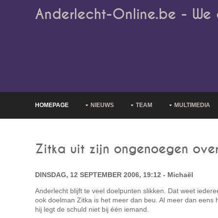
Anderlecht-Online.be - We 
HOMEPAGE
NIEUWS
TEAM
MULTIMEDIA
Zitka uit zijn ongenoegen ove
DINSDAG, 12 SEPTEMBER 2006, 19:12 - Michaël
Anderlecht blijft te veel doelpunten slikken. Dat weet iede
ook doelman Zitka is het meer dan beu. Al meer dan eens hi
hij legt de schuld niet bij één iemand.