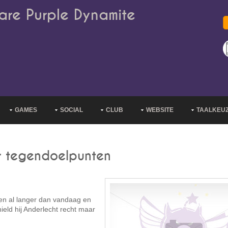
are Purple Dynamite
GAMES
SOCIAL
CLUB
WEBSITE
TAALKEU
r tegendoelpunten
reen al langer dan vandaag en
eld hij Anderlecht recht maar