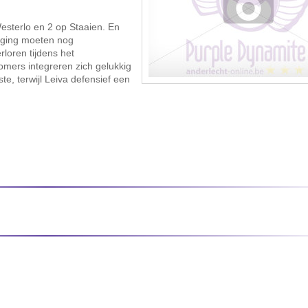
 Westerlo en 2 op Staaien. En
iging moeten nog
loren tijdens het
omers integreren zich gelukkig
te, terwijl Leiva defensief een