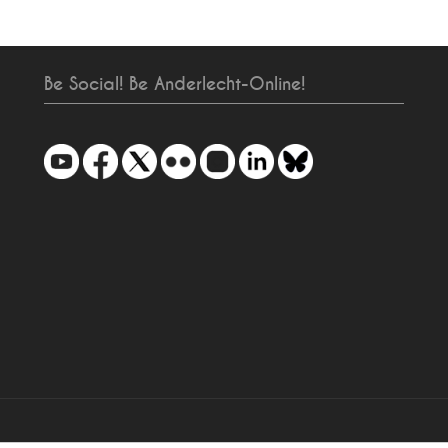
Be Social! Be Anderlecht-Online!