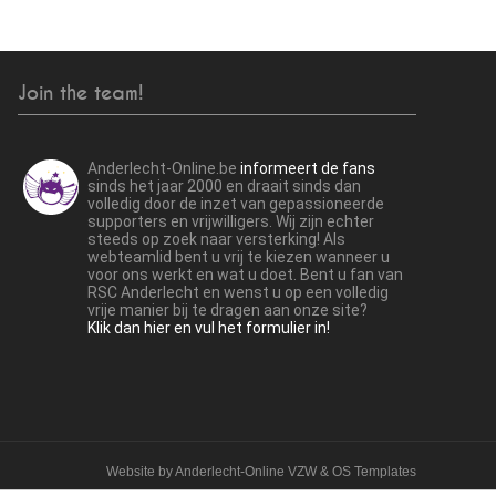
Join the team!
Anderlecht-Online.be
informeert de fans
sinds het jaar 2000 en draait sinds dan
volledig door de inzet van gepassioneerde
supporters en vrijwilligers. Wij zijn echter
steeds op zoek naar versterking! Als
webteamlid bent u vrij te kiezen wanneer u
voor ons werkt en wat u doet. Bent u fan van
RSC Anderlecht en wenst u op een volledig
vrije manier bij te dragen aan onze site?
Klik dan hier en vul het formulier in!
Website by
Anderlecht-Online VZW
&
OS Templates