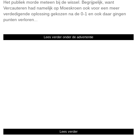
Het publiek morde meteen bij de wissel. Begrijpelijk, want
Vercauteren had namelijk op Moeskroen ook voor een meer
verdedigende oplossing gekozen na de 0-1 en ook daar gingen
punten verloren...
Lees verder onder de advertentie
Lees verder