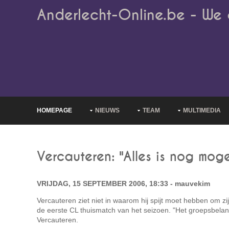
Anderlecht-Online.be - We 
HOMEPAGE
NIEUWS
TEAM
MULTIMEDIA
Vercauteren: "Alles is nog mogel
VRIJDAG, 15 SEPTEMBER 2006, 18:33 - mauvekim
Vercauteren ziet niet in waarom hij spijt moet hebben om zij
de eerste CL thuismatch van het seizoen. "Het groepsbelan
Vercauteren.