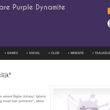
are Purple Dynamite
GAMES
SOCIAL
CLUB
WEBSITE
TAALKEU
ijk"
n wissel Biglia-Juhasz, tijdens
g moet hier primeren", aldus