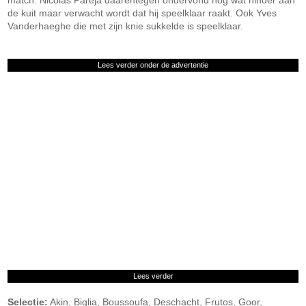
match. Nicolas Pareja daarentegen ondervond nog wat hinder aan
de kuit maar verwacht wordt dat hij speelklaar raakt. Ook Yves
Vanderhaeghe die met zijn knie sukkelde is speelklaar.
Lees verder onder de advertentie
Lees verder
Selectie:
Akin, Biglia, Boussoufa, Deschacht, Frutos, Goor,