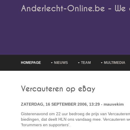
Anderlecht-Online.be - We 
HOMEPAGE
NIEUWS
TEAM
MULTIMEDIA
Vercauteren op eBay
ZATERDAG, 16 SEPTEMBER 2006, 13:29 - mauvekim
Gisterenavond om 22 uur bedroeg de prijs van Vercauteren
biedingen, dat deelt HLN ons vandaag mee. Vercauteren wo
'forummers en supporters'.