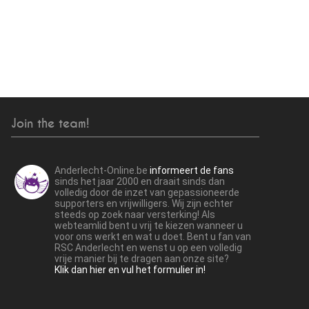
Join the team!
Anderlecht-Online.be
informeert de fans
sinds het jaar 2000 en draait sinds dan
volledig door de inzet van gepassioneerde
supporters en vrijwilligers. Wij zijn echter
steeds op zoek naar versterking! Als
webteamlid bent u vrij te kiezen wanneer u
voor ons werkt en wat u doet. Bent u fan van
RSC Anderlecht en wenst u op een volledig
vrije manier bij te dragen aan onze site?
Klik dan hier en vul het formulier in!