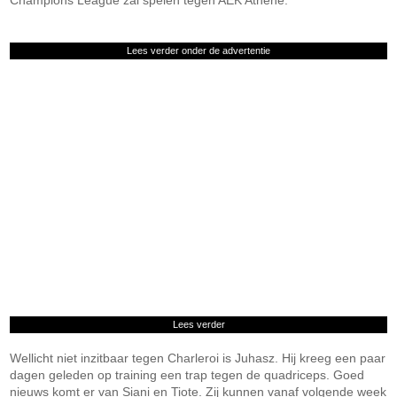
Champions League zal spelen tegen AEK Athene.
Lees verder onder de advertentie
Lees verder
Wellicht niet inzitbaar tegen Charleroi is Juhasz. Hij kreeg een paar
dagen geleden op training een trap tegen de quadriceps. Goed
nieuws komt er van Siani en Tiote. Zij kunnen vanaf volgende week