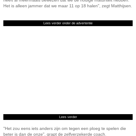
heeft al meermaals bewezen dat we de nodige maturiteit hebben.
Het is alleen jammer dat we maar 11 op 18 halen", zegt Matthijsen.
Lees verder onder de advertentie
Lees verder
"Het zou eens iets anders zijn om tegen een ploeg te spelen die
beter is dan de onze", grapt de zelfverzekerde coach.