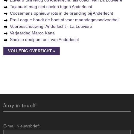
Edward Still terug op Anderlecht, als coach van La Louvière
Tajaouart mag niet spelen tegen Anderlecht
Coosemans opnieuw rots in de branding bij Anderlecht
Pro League houdt de boot af voor maandagavondvoetbal
Voorbeschouwing: Anderlecht - La Louvière
Verjaardag Marco Kana
Snelste doelpunt ooit van Anderlecht
VOLLEDIG OVERZICHT »
Stay in touch!
E-mail Nieuwsbrief: