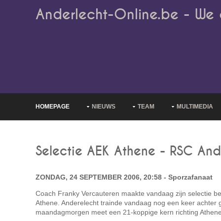
Anderlecht-Online.be - We 
HOMEPAGE
NIEUWS
TEAM
MULTIMEDIA
Selectie AEK Athene - RSC And
ZONDAG, 24 SEPTEMBER 2006, 20:58 - Sporzafanaat
Coach Franky Vercauteren maakte vandaag zijn selectie be
Athene. Anderelecht trainde vandaag nog een keer achter 
maandagmorgen meet een 21-koppige kern richting Athene