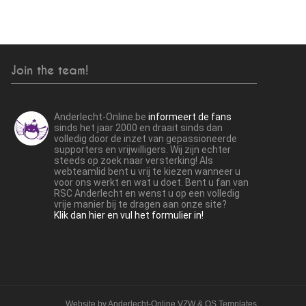
Join the team!
Anderlecht-Online.be
informeert de fans
sinds het jaar 2000 en draait sinds dan
volledig door de inzet van gepassioneerde
supporters en vrijwilligers. Wij zijn echter
steeds op zoek naar versterking! Als
webteamlid bent u vrij te kiezen wanneer u
voor ons werkt en wat u doet. Bent u fan van
RSC Anderlecht en wenst u op een volledig
vrije manier bij te dragen aan onze site?
Klik dan hier en vul het formulier in!
Website by
Anderlecht-Online VZW
&
OS Templates