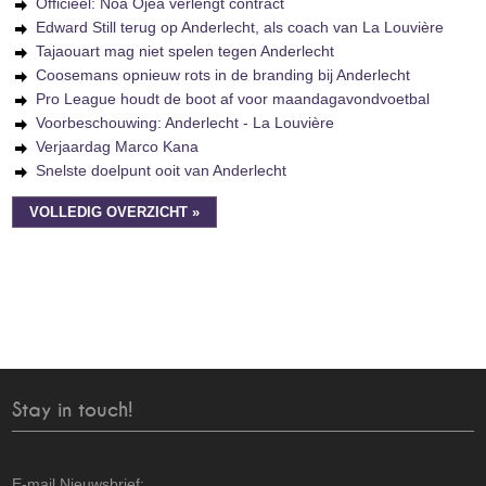
Officieel: Noa Ojea verlengt contract
Edward Still terug op Anderlecht, als coach van La Louvière
Tajaouart mag niet spelen tegen Anderlecht
Coosemans opnieuw rots in de branding bij Anderlecht
Pro League houdt de boot af voor maandagavondvoetbal
Voorbeschouwing: Anderlecht - La Louvière
Verjaardag Marco Kana
Snelste doelpunt ooit van Anderlecht
VOLLEDIG OVERZICHT »
Stay in touch!
E-mail Nieuwsbrief: