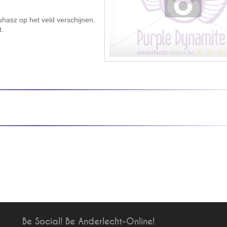
uhasz op het veld verschijnen.
t.
Be Social! Be Anderlecht-Online!