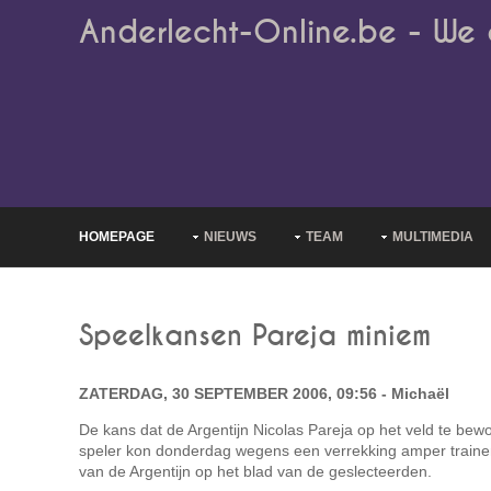
Anderlecht-Online.be - We 
HOMEPAGE
NIEUWS
TEAM
MULTIMEDIA
Speelkansen Pareja miniem
ZATERDAG, 30 SEPTEMBER 2006, 09:56 - Michaël
De kans dat de Argentijn Nicolas Pareja op het veld te bewo
speler kon donderdag wegens een verrekking amper traine
van de Argentijn op het blad van de geslecteerden.