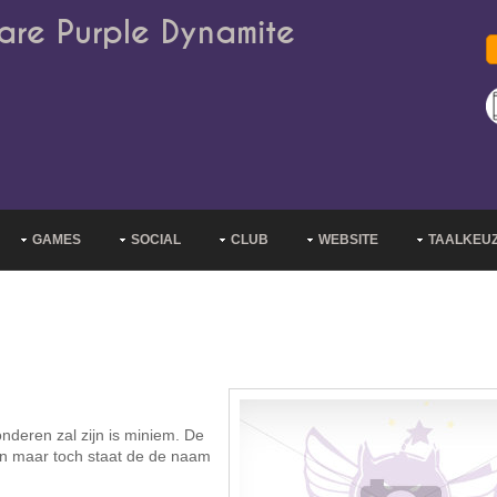
are Purple Dynamite
GAMES
SOCIAL
CLUB
WEBSITE
TAALKEU
nderen zal zijn is miniem. De
n maar toch staat de de naam