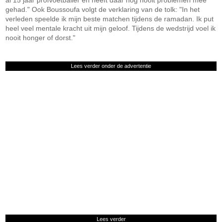
al 15 jaar profvoetballer en heeft daar nog nooit problemen mee
gehad." Ook Boussoufa volgt de verklaring van de tolk: "In het
verleden speelde ik mijn beste matchen tijdens de ramadan. Ik put
heel veel mentale kracht uit mijn geloof. Tijdens de wedstrijd voel ik
nooit honger of dorst."
Lees verder onder de advertentie
Lees verder