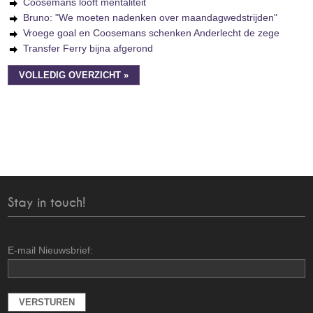
Coosemans looft mentaliteit
Bruno: "We moeten nadenken over maandagwedstrijden"
Vroege goal en Coosemans schenken Anderlecht de zege
Transfer Ferry bijna afgerond
VOLLEDIG OVERZICHT »
Stay in touch!
E-mail Nieuwsbrief: