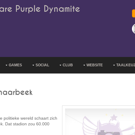
are Purple Dynamite
GAMES
SOCIAL
CLUB
WEBSITE
TAALKEU
chaarbeek
e politieke wereld schaart zich
k. Dat stadion zou 60.000