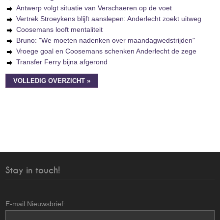
Antwerp volgt situatie van Verschaeren op de voet
Vertrek Stroeykens blijft aanslepen: Anderlecht zoekt uitweg
Coosemans looft mentaliteit
Bruno: "We moeten nadenken over maandagwedstrijden"
Vroege goal en Coosemans schenken Anderlecht de zege
Transfer Ferry bijna afgerond
VOLLEDIG OVERZICHT »
Stay in touch!
E-mail Nieuwsbrief: