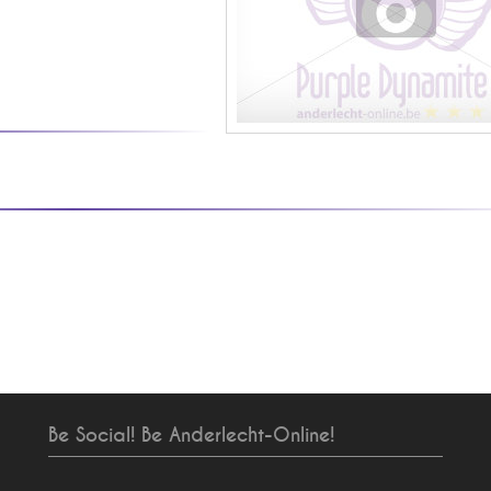
Be Social! Be Anderlecht-Online!