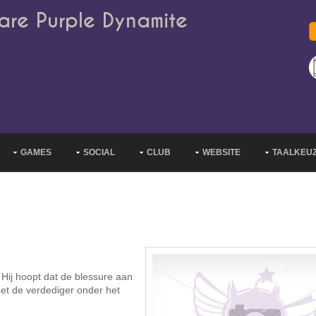
are Purple Dynamite
GAMES
SOCIAL
CLUB
WEBSITE
TAALKEU
 Hij hoopt dat de blessure aan
oet de verdediger onder het