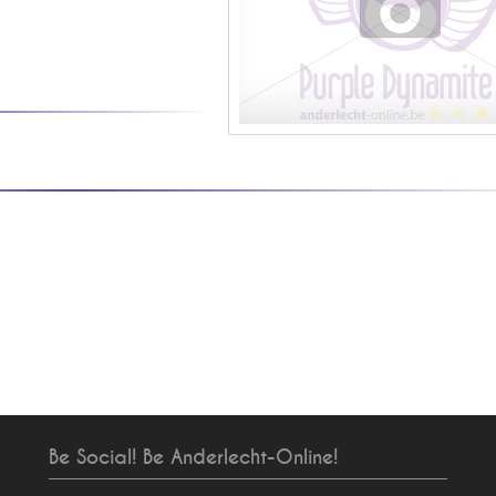
Be Social! Be Anderlecht-Online!