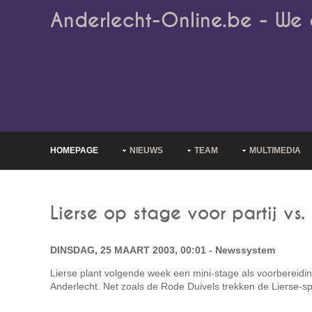
Anderlecht-Online.be - We 
HOMEPAGE
NIEUWS
TEAM
MULTIMEDIA
Lierse op stage voor partij vs
DINSDAG, 25 MAART 2003, 00:01 - Newssystem
Lierse plant volgende week een mini-stage als voorbereidi
Anderlecht. Net zoals de Rode Duivels trekken de Lierse-sp