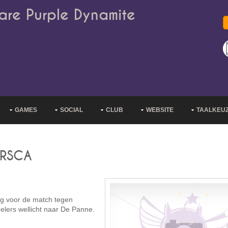
are Purple Dynamite
GAMES
SOCIAL
CLUB
WEBSITE
TAALKEU
. RSCA
ng voor de match tegen
elers wellicht naar De Panne.