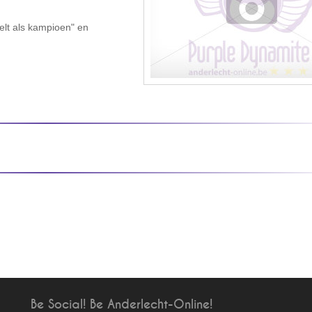
elt als kampioen" en
Be Social! Be Anderlecht-Online!