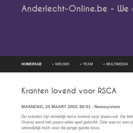
Anderlecht-Online.be - We 
HOMEPAGE
NIEUWS
TEAM
MULTIMEDIA
Kranten lovend voor RSCA
MAANDAG, 24 MAART 2003, 00:01 - Newssystem
De kranten zijn eindelijk eens lovend voor paars-wit. De tite
Overal werd het paars-witte spel geloofd. Ook was er een p
uiteindelijk toch voor de jonge garde koos.