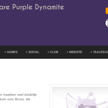
are Purple Dynamite
GAMES
SOCIAL
CLUB
WEBSITE
TAALKEU
ls maakten veel duidelijk.
luim voor Broos, die