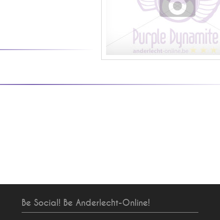
Be Social! Be Anderlecht-Online!