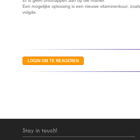
Er is geen ontsnappen aan op die manier."
Een mogelijke oplossing is een nieuwe vitaminenkuur, zoals
volgde.
Stay in touch!