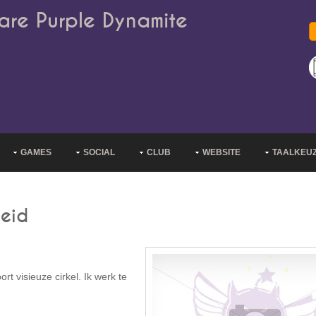
are Purple Dynamite
GAMES
SOCIAL
CLUB
WEBSITE
TAALKEU
oeid
rt visieuze cirkel. Ik werk te