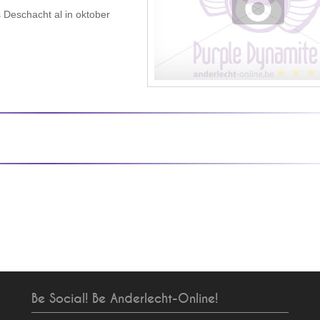
 Deschacht al in oktober
Be Social! Be Anderlecht-Online!