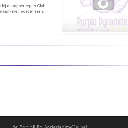
 hij de topper tegen Club
maart) niet moet missen.
Be Social! Be Anderlecht-Online!