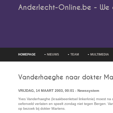
Anderlecht-Online.be - We 
HOMEPAGE
NIEUWS
TEAM
MULTIMEDIA
Vanderhaeghe naar dokter Ma
VRIJDAG, 14 MAART 2003, 00:01 - Newssystem
Yves Vanderhaeghe (kraakbeenletsel linkerknie) moest na d
oefenveld verlaten en speelt zondag niet tegen Bergen. Va
op bezoek bij dokter Martens.