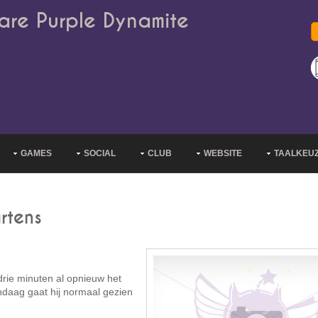
are Purple Dynamite
GAMES
SOCIAL
CLUB
WEBSITE
TAALKEU
rtens
rie minuten al opnieuw het
ndaag gaat hij normaal gezien