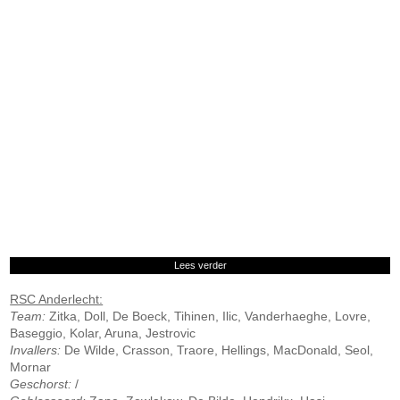
Lees verder
RSC Anderlecht:
Team:
Zitka, Doll, De Boeck, Tihinen, Ilic, Vanderhaeghe, Lovre,
Baseggio, Kolar, Aruna, Jestrovic
Invallers:
De Wilde, Crasson, Traore, Hellings, MacDonald, Seol,
Mornar
Geschorst:
/