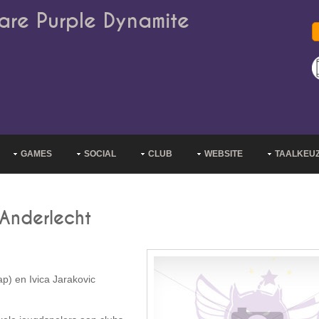
are Purple Dynamite
GAMES
SOCIAL
CLUB
WEBSITE
TAALKEU
 Anderlecht
p) en Ivica Jarakovic