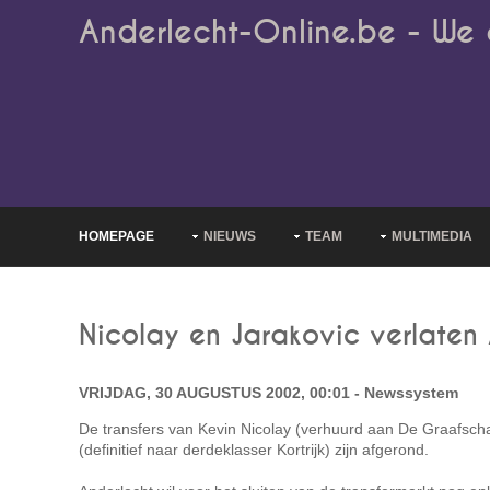
Anderlecht-Online.be - We 
HOMEPAGE
NIEUWS
TEAM
MULTIMEDIA
Nicolay en Jarakovic verlaten
VRIJDAG, 30 AUGUSTUS 2002, 00:01 - Newssystem
De transfers van Kevin Nicolay (verhuurd aan De Graafscha
(definitief naar derdeklasser Kortrijk) zijn afgerond.