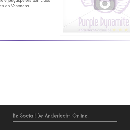
nkele jeugdspelers aan clubs
Chen en Vastmans.
Be Social! Be Anderlecht-Online!