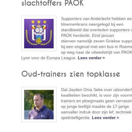
slachtoffers PAOK
Supporters van Anderlecht hebben e
bloemenkrans neergelegd bij een
standbeeld dat overleden supporters 
PAOK herdenkt. Eind januari
stierven namelijk zeven Griekse suppo
bij een ongeval met een bus in Roeme
op weg naar de uitwedstrijd van PAOK
Lyon voor de Europa League.
Lees verder »
Oud-trainers zien topklasse
Dat Jayden Onia Seke over uitzonderl
kwaliteiten beschikt, is voor zijn voorm
trainers en ploegmaats geen verrassin
op jonge leeftijd maakte de 17-jarige
aanvaller indruk door zijn lef, techniek
spelintelligentie.
Lees verder »