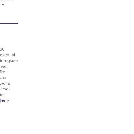
 »
RSC
eken, al
 terugkeer
 van
 De
 van
-offs
ruime
ten
der »