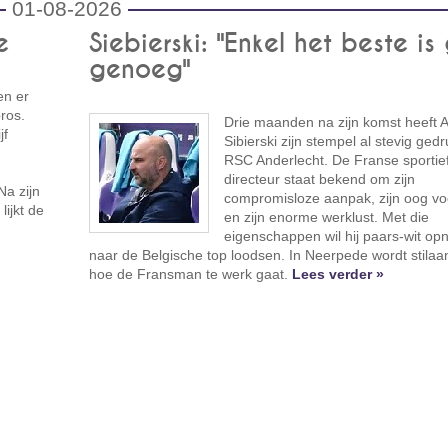
01-08-2026
e
Siebierski: "Enkel het beste i
genoeg"
en er
ros.
Drie maanden na zijn komst heeft 
jf
Sibierski zijn stempel al stevig gedr
RSC Anderlecht. De Franse sportie
directeur staat bekend om zijn
Na zijn
compromisloze aanpak, zijn oog voo
lijkt de
en zijn enorme werklust. Met die
eigenschappen wil hij paars-wit op
naar de Belgische top loodsen. In Neerpede wordt stilaan
hoe de Fransman te werk gaat.
Lees verder »