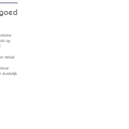
s goed
Antoine
ukt op
f
r detail
nieuw
 duidelijk