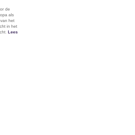
oor de
opa als
 van het
ht in het
cht.
Lees