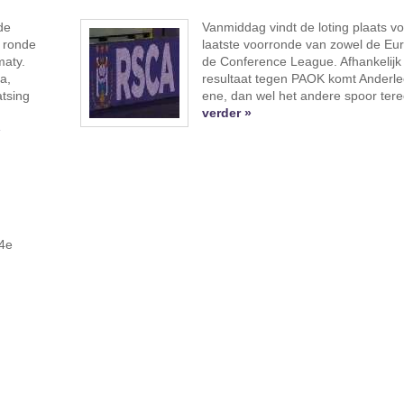
de
Vanmiddag vindt de loting plaats v
 ronde
laatste voorronde van zowel de Eur
maty.
de Conference League. Afhankelijk
a,
resultaat tegen PAOK komt Anderlec
atsing
ene, dan wel het andere spoor tere
verder »
»
34e