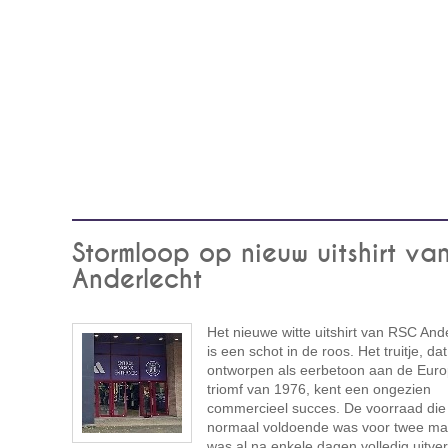
Stormloop op nieuw uitshirt va
Anderlecht
Het nieuwe witte uitshirt van RSC And
is een schot in de roos. Het truitje, da
ontworpen als eerbetoon aan de Eur
triomf van 1976, kent een ongezien
commercieel succes. De voorraad die
normaal voldoende was voor twee m
was al na enkele dagen volledig uitver