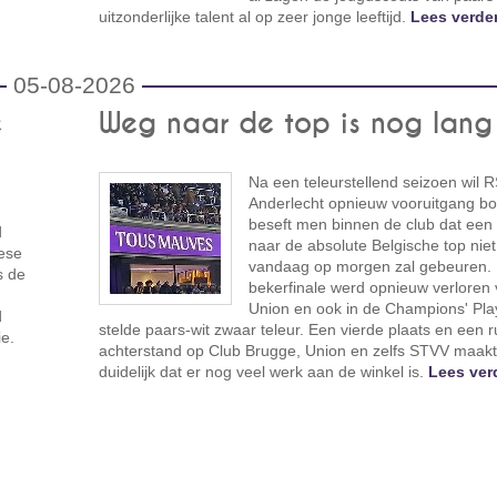
uitzonderlijke talent al op zeer jonge leeftijd.
Lees verder
05-08-2026
e
Weg naar de top is nog lang
Na een teleurstellend seizoen wil 
Anderlecht opnieuw vooruitgang bo
beseft men binnen de club dat een
d
naar de absolute Belgische top niet
pese
vandaag op morgen zal gebeuren.
s de
bekerfinale werd opnieuw verloren
Union en ook in de Champions' Play
d
stelde paars-wit zwaar teleur. Een vierde plaats en een 
e.
achterstand op Club Brugge, Union en zelfs STVV maak
duidelijk dat er nog veel werk aan de winkel is.
Lees ver