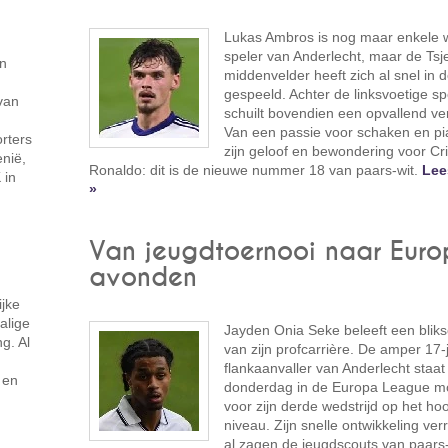
Lukas Ambros is nog maar enkele
speler van Anderlecht, maar de Tsj
en
middenvelder heeft zich al snel in d
gespeeld. Achter de linksvoetige s
van
schuilt bovendien een opvallend ve
Van een passie voor schaken en pi
rters
zijn geloof en bewondering voor Cri
nië,
Ronaldo: dit is de nieuwe nummer 18 van paars-wit.
Lee
 in
»
Van jeugdtoernooi naar Euro
avonden
ijke
alige
Jayden Onia Seke beleeft een blik
g. Al
van zijn profcarrière. De amper 17-
flankaanvaller van Anderlecht staat
 en
donderdag in de Europa League mog
voor zijn derde wedstrijd op het ho
niveau. Zijn snelle ontwikkeling verr
al zagen de jeugdscouts van paars-w