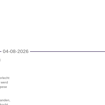
04-08-2026
n
erlecht
t werd
opese
aanden,
kocht.