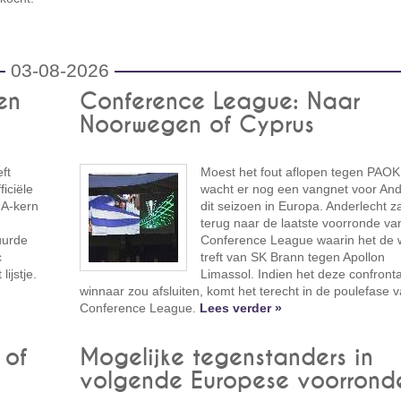
03-08-2026
en
Conference League: Naar
Noorwegen of Cyprus
ft
Moest het fout aflopen tegen PAOK
iciële
wacht er nog een vangnet voor And
 A-kern
dit seizoen in Europa. Anderlecht z
terug naar de laatste voorronde va
uurde
Conference League waarin het de 
c
treft van SK Brann tegen Apollon
ijstje.
Limassol. Indien het deze confronta
winnaar zou afsluiten, komt het terecht in de poulefase 
Conference League.
Lees verder »
 of
Mogelijke tegenstanders in
volgende Europese voorrond