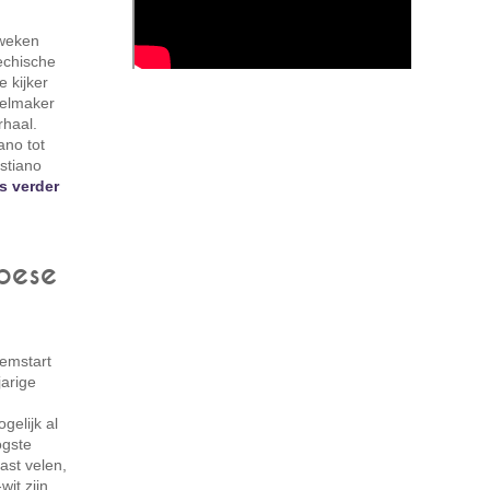
 weken
echische
e kijker
pelmaker
rhaal.
ano tot
stiano
s verder
pese
semstart
jarige
elijk al
ogste
ast velen,
it zijn