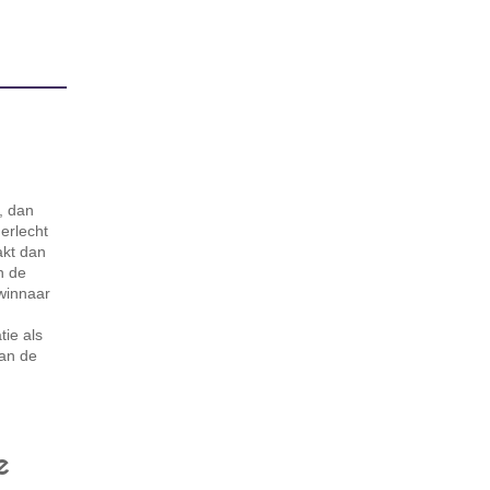
, dan
erlecht
akt dan
n de
winnaar
tie als
van de
e