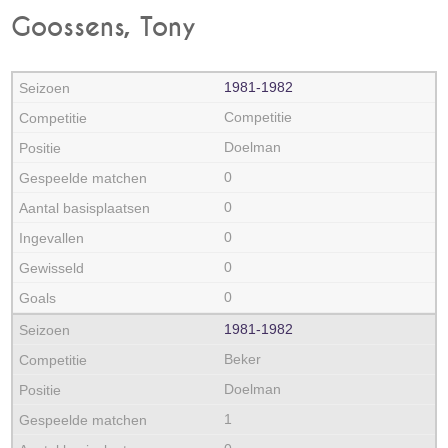
Goossens, Tony
1981‑1982
Competitie
Doelman
0
0
0
0
0
1981‑1982
Beker
Doelman
1