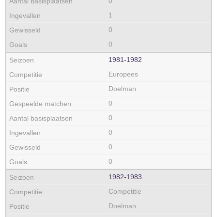
0
1
0
0
1981‑1982
Europees
Doelman
0
0
0
0
0
1982‑1983
Competitie
Doelman