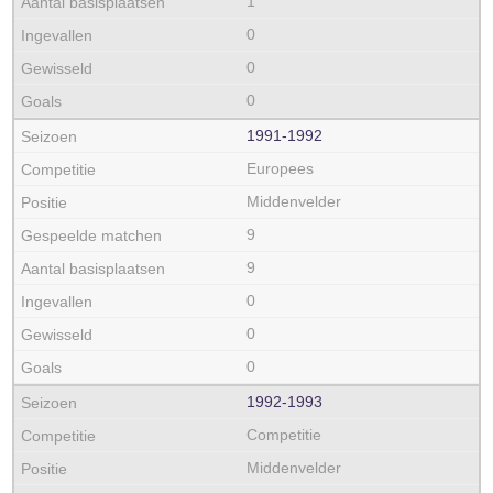
1
0
0
0
1991‑1992
Europees
Middenvelder
9
9
0
0
0
1992‑1993
Competitie
Middenvelder