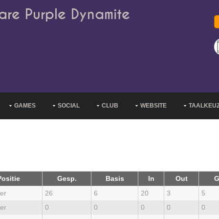
are Purple Dynamite
GAMES
SOCIAL
CLUB
WEBSITE
TAALKEU
Positie
Gesp.
Basis
In
Out
G
er
26
6
20
3
5
er
0
0
0
0
0