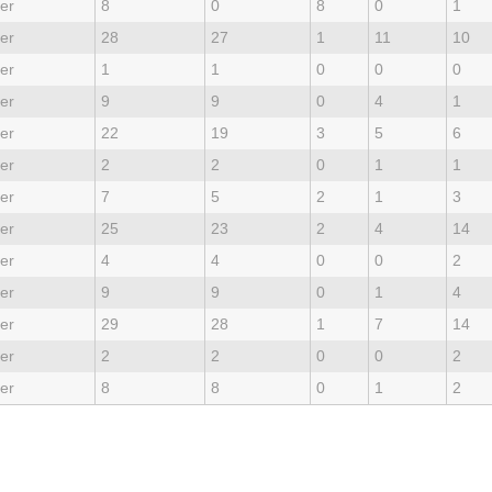
er
8
0
8
0
1
er
28
27
1
11
10
er
1
1
0
0
0
er
9
9
0
4
1
er
22
19
3
5
6
er
2
2
0
1
1
er
7
5
2
1
3
er
25
23
2
4
14
er
4
4
0
0
2
er
9
9
0
1
4
er
29
28
1
7
14
er
2
2
0
0
2
er
8
8
0
1
2