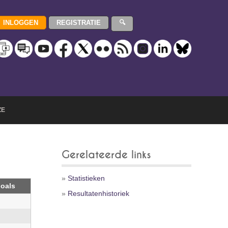
ZE
Gerelateerde links
»
Statistieken
oals
»
Resultatenhistoriek