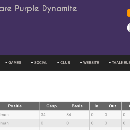
are Purple Dynamite
GAMES
SOCIAL
CLUB
WEBSITE
TAALKEU
Positie
Gesp.
Basis
In
Out
lman
34
34
0
0
0
lman
0
0
0
0
0