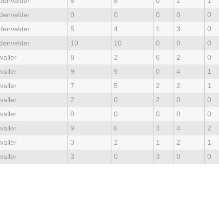
denvelder
8
8
0
2
1
denvelder
0
0
0
0
0
denvelder
5
4
1
3
0
denvelder
10
10
0
0
0
valler
8
2
6
2
0
valler
9
9
0
4
1
valler
7
5
2
2
1
valler
2
0
2
0
0
valler
0
0
0
0
0
valler
9
6
3
4
2
valler
3
2
1
2
1
valler
3
0
3
0
0