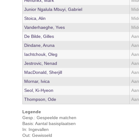
Hendrikx, Mark
Mid
Junior Ngalula Mbuyi, Gabriel
Mid
Stoica, Alin
Mid
Vanderhaeghe, Yves
Mid
De Bilde, Gilles
Aan
Dindane, Aruna
Aan
Iachtchouk, Oleg
Aan
Jestrovic, Nenad
Aan
MacDonald, Sherjill
Aan
Mornar, Ivica
Aan
Seol, Ki-Hyeon
Aan
Thompson, Ode
Aan
Legende
Gesp.: Gespeelde matchen
Basis: Aantal basisplaatsen
In: Ingevallen
Out: Gewisseld