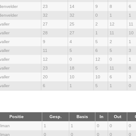
denvelder
23
14
9
8
6
denvelder
32
32
0
1
1
aller
27
25
2
12
11
aller
28
27
1
11
10
aller
9
4
5
2
1
aller
11
5
6
5
3
aller
12
0
12
0
1
aller
23
18
5
11
8
aller
20
10
10
6
3
aller
6
1
5
1
0
Positie
Gesp.
Basis
In
Out
lman
1
1
0
0
0
lman
0
0
0
0
0