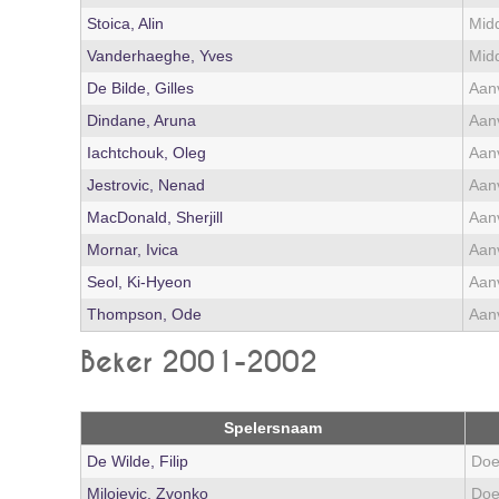
Stoica, Alin
Mid
Vanderhaeghe, Yves
Mid
De Bilde, Gilles
Aanv
Dindane, Aruna
Aanv
Iachtchouk, Oleg
Aanv
Jestrovic, Nenad
Aanv
MacDonald, Sherjill
Aanv
Mornar, Ivica
Aanv
Seol, Ki-Hyeon
Aanv
Thompson, Ode
Aanv
Beker 2001-2002
Spelersnaam
De Wilde, Filip
Doe
Milojevic, Zvonko
Doe