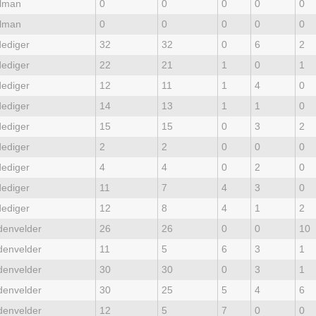
lman
0
0
0
0
0
lman
0
0
0
0
0
dediger
32
32
0
6
2
dediger
22
21
1
0
1
dediger
12
11
1
4
0
dediger
14
13
1
1
0
dediger
15
15
0
3
2
dediger
2
2
0
0
0
dediger
4
4
0
2
0
dediger
11
7
4
3
0
dediger
12
8
4
1
2
denvelder
26
26
0
0
10
denvelder
11
5
6
3
1
denvelder
30
30
0
3
1
denvelder
30
25
5
4
6
denvelder
12
5
7
0
0