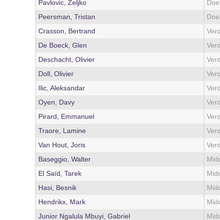
Pavlovic, Zeljko
Doe
Peersman, Tristan
Doe
Crasson, Bertrand
Ver
De Boeck, Glen
Ver
Deschacht, Olivier
Ver
Doll, Olivier
Ver
Ilic, Aleksandar
Ver
Oyen, Davy
Ver
Pirard, Emmanuel
Ver
Traore, Lamine
Ver
Van Hout, Joris
Ver
Baseggio, Walter
Mid
El Saïd, Tarek
Mid
Hasi, Besnik
Mid
Hendrikx, Mark
Mid
Junior Ngalula Mbuyi, Gabriel
Mid