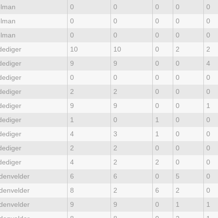
lman
0
0
0
0
0
lman
0
0
0
0
0
lman
0
0
0
0
0
dediger
10
10
0
2
2
dediger
9
9
0
0
4
dediger
0
0
0
0
0
dediger
2
2
0
0
0
dediger
9
9
0
0
1
dediger
1
0
1
0
0
dediger
4
3
1
0
0
dediger
2
2
0
0
0
dediger
4
2
2
0
0
denvelder
6
6
0
5
0
denvelder
8
2
6
2
0
denvelder
9
9
0
1
1