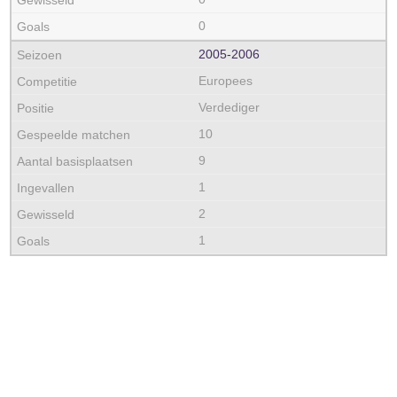
0
2005‑2006
Europees
Verdediger
10
9
1
2
1