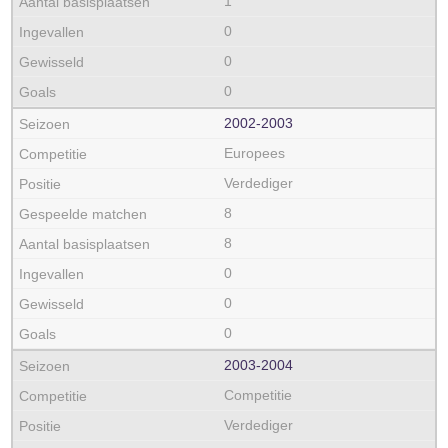
1
0
0
0
2002‑2003
Europees
Verdediger
8
8
0
0
0
2003‑2004
Competitie
Verdediger