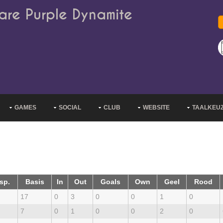
are Purple Dynamite
GAMES
SOCIAL
CLUB
WEBSITE
TAALKEU
sp.
Basis
In
Out
Goals
Own
Geel
Rood
17
0
3
0
0
1
0
7
0
1
0
0
2
0