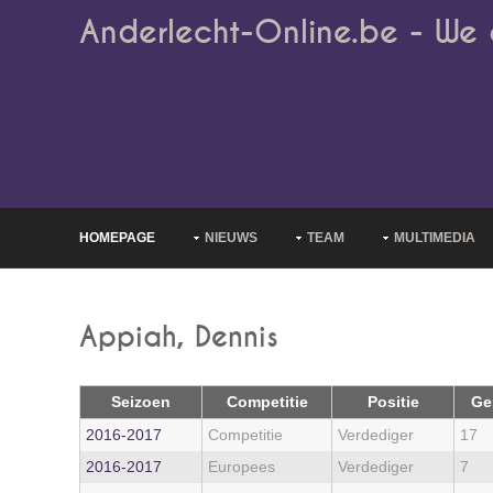
Anderlecht-Online.be - We 
HOMEPAGE
NIEUWS
TEAM
MULTIMEDIA
Appiah, Dennis
Seizoen
Competitie
Positie
Ge
2016‑2017
Competitie
Verdediger
17
2016‑2017
Europees
Verdediger
7