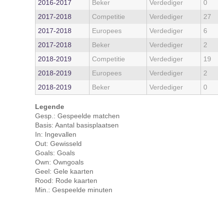
2016‑2017
Beker
Verdediger
0
2017‑2018
Competitie
Verdediger
27
2017‑2018
Europees
Verdediger
6
2017‑2018
Beker
Verdediger
2
2018‑2019
Competitie
Verdediger
19
2018‑2019
Europees
Verdediger
2
2018‑2019
Beker
Verdediger
0
Legende
Gesp.: Gespeelde matchen
Basis: Aantal basisplaatsen
In: Ingevallen
Out: Gewisseld
Goals: Goals
Own: Owngoals
Geel: Gele kaarten
Rood: Rode kaarten
Min.: Gespeelde minuten