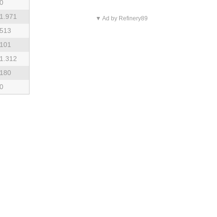
0
1.971
▼ Ad by Refinery89
513
101
1.312
180
0