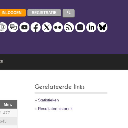
ZE
Gerelateerde links
»
Statistieken
Min.
»
Resultatenhistoriek
1.477
643