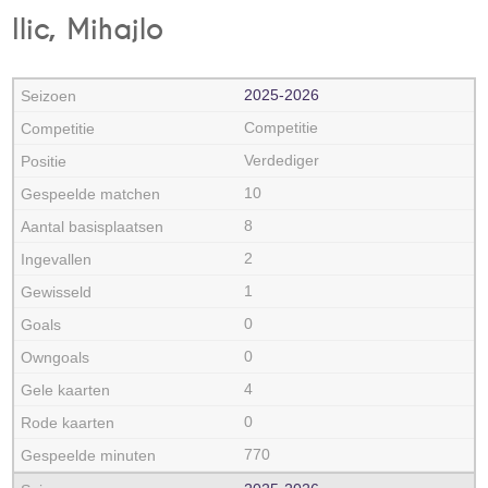
Ilic, Mihajlo
2025‑2026
Competitie
Verdediger
10
8
2
1
0
0
4
0
770