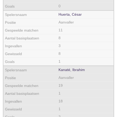
0
Huerta, César
Aanvaller
11
8
3
8
1
Kanaté, Ibrahim
Aanvaller
19
1
18
1
2