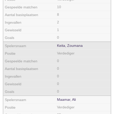
10
8
2
1
0
Keita, Zoumana
Verdediger
0
0
0
0
0
Maamar, Ali
Verdediger