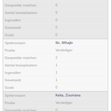
6
6
0
0
0
Ilic, Mihajlo
Verdediger
2
1
1
1
0
Keita, Zoumana
Verdediger
0