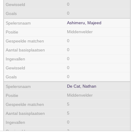
0
0
Ashimeru, Majeed
Middenvelder
0
0
0
0
0
De Cat, Nathan
Middenvelder
5
5
0
3