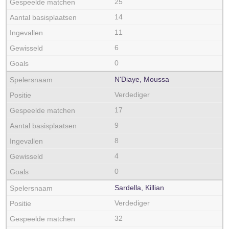
25
14
11
6
0
N'Diaye, Moussa
Verdediger
17
9
8
4
0
Sardella, Killian
Verdediger
32