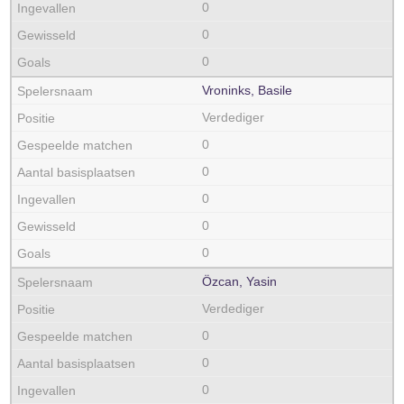
0
0
0
Vroninks, Basile
Verdediger
0
0
0
0
0
Özcan, Yasin
Verdediger
0
0
0