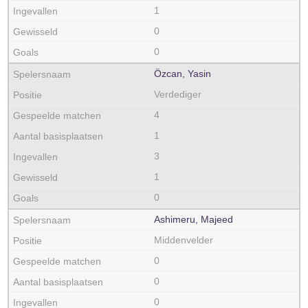
1
0
0
Özcan, Yasin
Verdediger
4
1
3
1
0
Ashimeru, Majeed
Middenvelder
0
0
0