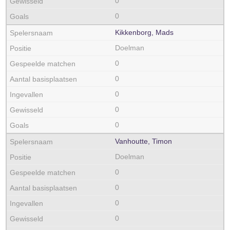
0
0
Kikkenborg, Mads
Doelman
0
0
0
0
0
Vanhoutte, Timon
Doelman
0
0
0
0