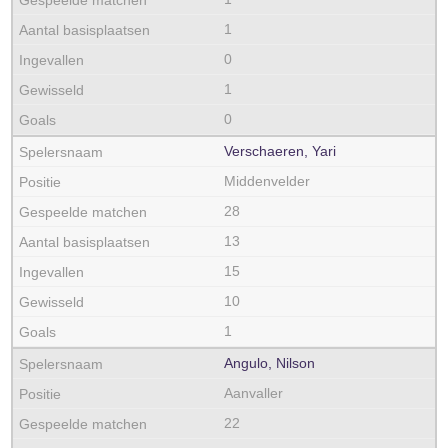
1
0
1
0
Verschaeren, Yari
Middenvelder
28
13
15
10
1
Angulo, Nilson
Aanvaller
22