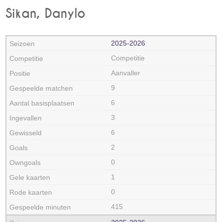
Sikan, Danylo
2025‑2026
Competitie
Aanvaller
9
6
3
6
2
0
1
0
415