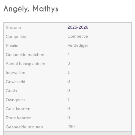
Angély, Mathys
2025‑2026
Competitie
Verdediger
4
3
1
0
0
1
0
0
280