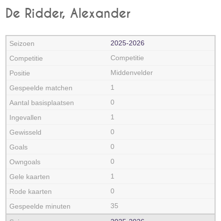
De Ridder, Alexander
2025‑2026
Competitie
Middenvelder
1
0
1
0
0
0
1
0
35