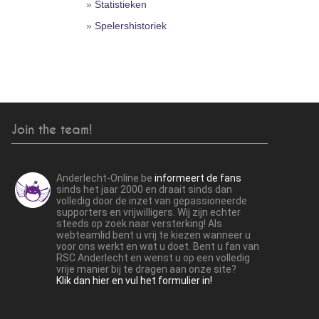
»
Statistieken
»
Spelershistoriek
Join the team!
Anderlecht-Online.be
informeert de fans
sinds het jaar 2000 en draait sinds dan
volledig door de inzet van gepassioneerde
supporters en vrijwilligers. Wij zijn echter
steeds op zoek naar versterking! Als
webteamlid bent u vrij te kiezen wanneer u
voor ons werkt en wat u doet. Bent u fan van
RSC Anderlecht en wenst u op een volledig
vrije manier bij te dragen aan onze site?
Klik dan hier en vul het formulier in!