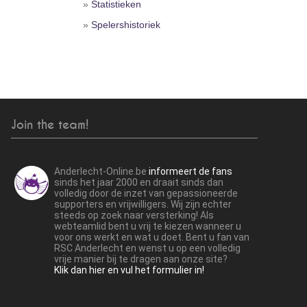
»
Statistieken
»
Spelershistoriek
Join the team!
Anderlecht-Online.be
informeert de fans
sinds het jaar 2000 en draait sinds dan
volledig door de inzet van gepassioneerde
supporters en vrijwilligers. Wij zijn echter
steeds op zoek naar versterking! Als
webteamlid bent u vrij te kiezen wanneer u
voor ons werkt en wat u doet. Bent u fan van
RSC Anderlecht en wenst u op een volledig
vrije manier bij te dragen aan onze site?
Klik dan hier en vul het formulier in!