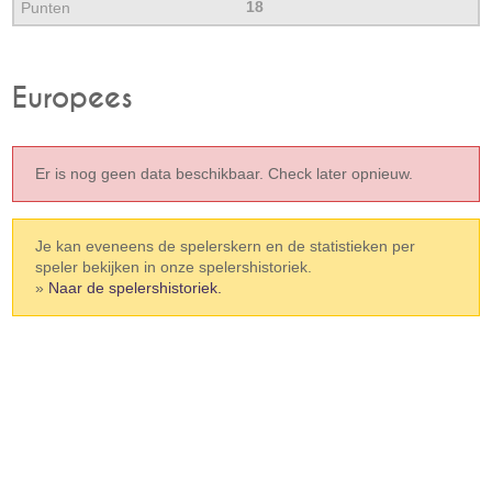
18
Europees
Er is nog geen data beschikbaar. Check later opnieuw.
Je kan eveneens de spelerskern en de statistieken per
speler bekijken in onze spelershistoriek.
»
Naar de spelershistoriek.