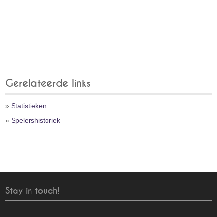
Gerelateerde links
»
Statistieken
»
Spelershistoriek
Stay in touch!