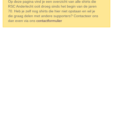
Op deze pagina vind je een overzicht van alle shirts die
RSC Anderlecht ooit droeg sinds het begin van de jaren
70. Heb je zelf nog shirts die hier niet opstaan en wil je
die graag delen met andere supporters? Contacteer ons
dan even via ons
contactformulier