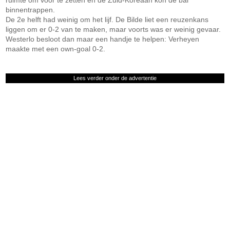
ruimte om voor te zetten en de Zuid-Koreaan kon de bal
binnentrappen.
De 2e helft had weinig om het lijf. De Bilde liet een reuzenkans
liggen om er 0-2 van te maken, maar voorts was er weinig gevaar.
Westerlo besloot dan maar een handje te helpen: Verheyen
maakte met een own-goal 0-2.
Lees verder onder de advertentie