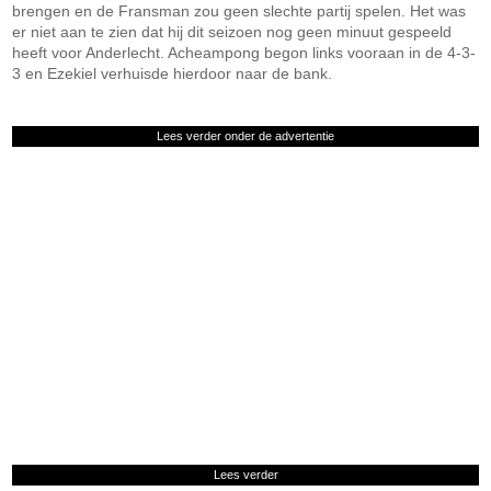
brengen en de Fransman zou geen slechte partij spelen. Het was
er niet aan te zien dat hij dit seizoen nog geen minuut gespeeld
heeft voor Anderlecht. Acheampong begon links vooraan in de 4-3-
3 en Ezekiel verhuisde hierdoor naar de bank.
Lees verder onder de advertentie
Lees verder