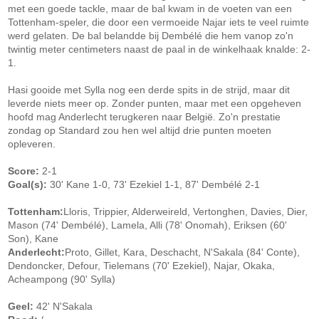
met een goede tackle, maar de bal kwam in de voeten van een
Tottenham-speler, die door een vermoeide Najar iets te veel ruimte
werd gelaten. De bal belandde bij Dembélé die hem vanop zo'n
twintig meter centimeters naast de paal in de winkelhaak knalde: 2-
1.
Hasi gooide met Sylla nog een derde spits in de strijd, maar dit
leverde niets meer op. Zonder punten, maar met een opgeheven
hoofd mag Anderlecht terugkeren naar België. Zo'n prestatie
zondag op Standard zou hen wel altijd drie punten moeten
opleveren.
Score:
2-1
Goal(s):
30' Kane 1-0, 73' Ezekiel 1-1, 87' Dembélé 2-1
Tottenham:
Lloris, Trippier, Alderweireld, Vertonghen, Davies, Dier,
Mason (74' Dembélé), Lamela, Alli (78' Onomah), Eriksen (60'
Son), Kane
Anderlecht:
Proto, Gillet, Kara, Deschacht, N'Sakala (84' Conte),
Dendoncker, Defour, Tielemans (70' Ezekiel), Najar, Okaka,
Acheampong (90' Sylla)
Geel:
42' N'Sakala