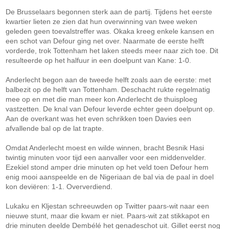
De Brusselaars begonnen sterk aan de partij. Tijdens het eerste
kwartier lieten ze zien dat hun overwinning van twee weken
geleden geen toevalstreffer was. Okaka kreeg enkele kansen en
een schot van Defour ging net over. Naarmate de eerste helft
vorderde, trok Tottenham het laken steeds meer naar zich toe. Dit
resulteerde op het halfuur in een doelpunt van Kane: 1-0.
Anderlecht begon aan de tweede helft zoals aan de eerste: met
balbezit op de helft van Tottenham. Deschacht rukte regelmatig
mee op en met die man meer kon Anderlecht de thuisploeg
vastzetten. De knal van Defour leverde echter geen doelpunt op.
Aan de overkant was het even schrikken toen Davies een
afvallende bal op de lat trapte.
Omdat Anderlecht moest en wilde winnen, bracht Besnik Hasi
twintig minuten voor tijd een aanvaller voor een middenvelder.
Ezekiel stond amper drie minuten op het veld toen Defour hem
enig mooi aanspeelde en de Nigeriaan de bal via de paal in doel
kon deviëren: 1-1. Oververdiend.
Lukaku en Kljestan schreeuwden op Twitter paars-wit naar een
nieuwe stunt, maar die kwam er niet. Paars-wit zat stikkapot en
drie minuten deelde Dembélé het genadeschot uit. Gillet eerst nog