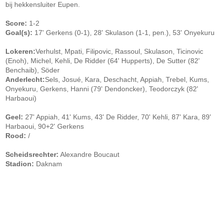
bij hekkensluiter Eupen.
Score:
1-2
Goal(s):
17' Gerkens (0-1), 28' Skulason (1-1, pen.), 53' Onyekuru
Lokeren:
Verhulst, Mpati, Filipovic, Rassoul, Skulason, Ticinovic
(Enoh), Michel, Kehli, De Ridder (64' Hupperts), De Sutter (82'
Benchaib), Söder
Anderlecht:
Sels, Josué, Kara, Deschacht, Appiah, Trebel, Kums,
Onyekuru, Gerkens, Hanni (79' Dendoncker), Teodorczyk (82'
Harbaoui)
Geel:
27' Appiah, 41' Kums, 43' De Ridder, 70' Kehli, 87' Kara, 89'
Harbaoui, 90+2' Gerkens
Rood:
/
Scheidsrechter:
Alexandre Boucaut
Stadion:
Daknam