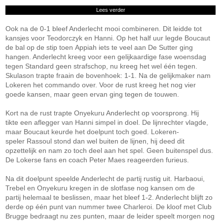
Lees verder
Ook na de 0-1 bleef Anderlecht mooi combineren. Dit leidde tot
kansjes voor Teodorczyk en Hanni. Op het half uur legde Boucaut
de bal op de stip toen Appiah iets te veel aan De Sutter ging
hangen. Anderlecht kreeg voor een gelijkaardige fase woensdag
tegen Standard geen strafschop, nu kreeg het wel één tegen.
Skulason trapte fraain de bovenhoek: 1-1. Na de gelijkmaker nam
Lokeren het commando over. Voor de rust kreeg het nog vier
goede kansen, maar geen ervan ging tegen de touwen.
Kort na de rust trapte Onyekuru Anderlecht op voorsprong. Hij
tikte een aflegger van Hanni simpel in doel. De lijnrechter vlagde,
maar Boucaut keurde het doelpunt toch goed. Lokeren-
speler Rassoul stond dan wel buiten de lijnen, hij deed dit
opzettelijk en nam zo toch deel aan het spel. Geen buitenspel dus.
De Lokerse fans en coach Peter Maes reageerden furieus.
Na dit doelpunt speelde Anderlecht de partij rustig uit. Harbaoui,
Trebel en Onyekuru kregen in de slotfase nog kansen om de
partij helemaal te beslissen, maar het bleef 1-2. Anderlecht blijft zo
derde op één punt van nummer twee Charleroi. De kloof met Club
Brugge bedraagt nu zes punten, maar de leider speelt morgen nog