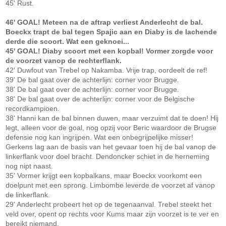
45' Rust.
46' GOAL! Meteen na de aftrap verliest Anderlecht de bal.
Boeckx trapt de bal tegen Spajic aan en Diaby is de lachende
derde die scoort. Wat een geknoei...
45' GOAL! Diaby scoort met een kopbal! Vormer zorgde voor
de voorzet vanop de rechterflank.
42' Duwfout van Trebel op Nakamba. Vrije trap, oordeelt de ref!
39' De bal gaat over de achterlijn: corner voor Brugge.
38' De bal gaat over de achterlijn: corner voor Brugge.
38' De bal gaat over de achterlijn: corner voor de Belgische
recordkampioen.
38' Hanni kan de bal binnen duwen, maar verzuimt dat te doen! Hij
legt, alleen voor de goal, nog opzij voor Beric waardoor de Brugse
defensie nog kan ingrijpen. Wat een onbegrijpelijke misser!
Gerkens lag aan de basis van het gevaar toen hij de bal vanop de
linkerflank voor doel bracht. Dendoncker schiet in de herneming
nog nipt naast.
35' Vormer krijgt een kopbalkans, maar Boeckx voorkomt een
doelpunt met een sprong. Limbombe leverde de voorzet af vanop
de linkerflank.
29' Anderlecht probeert het op de tegenaanval. Trebel steekt het
veld over, opent op rechts voor Kums maar zijn voorzet is te ver en
bereikt niemand.