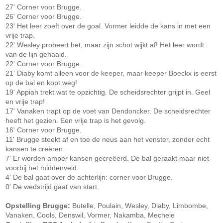
27' Corner voor Brugge.
26' Corner voor Brugge.
23' Het leer zoeft over de goal. Vormer leidde de kans in met een
vrije trap.
22' Wesley probeert het, maar zijn schot wijkt af! Het leer wordt
van de lijn gehaald.
22' Corner voor Brugge.
21' Diaby komt alleen voor de keeper, maar keeper Boeckx is eerst
op de bal en kopt weg!
19' Appiah trekt wat te opzichtig. De scheidsrechter grijpt in. Geel
en vrije trap!
17' Vanaken trapt op de voet van Dendoncker. De scheidsrechter
heeft het gezien. Een vrije trap is het gevolg.
16' Corner voor Brugge.
11' Brugge steekt af en toe de neus aan het venster, zonder echt
kansen te creëren.
7' Er worden amper kansen gecreëerd. De bal geraakt maar niet
voorbij het middenveld.
4' De bal gaat over de achterlijn: corner voor Brugge.
0' De wedstrijd gaat van start.
Opstelling Brugge:
Butelle, Poulain, Wesley, Diaby, Limbombe,
Vanaken, Cools, Denswil, Vormer, Nakamba, Mechele