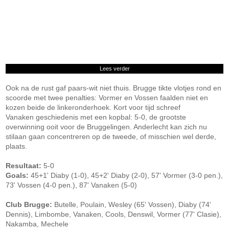
Lees verder
Ook na de rust gaf paars-wit niet thuis. Brugge tikte vlotjes rond en
scoorde met twee penalties: Vormer en Vossen faalden niet en
kozen beide de linkeronderhoek. Kort voor tijd schreef
Vanaken geschiedenis met een kopbal: 5-0, de grootste
overwinning ooit voor de Bruggelingen. Anderlecht kan zich nu
stilaan gaan concentreren op de tweede, of misschien wel derde,
plaats.
Resultaat:
5-0
Goals:
45+1' Diaby (1-0), 45+2' Diaby (2-0), 57' Vormer (3-0 pen.),
73' Vossen (4-0 pen.), 87' Vanaken (5-0)
Club Brugge:
Butelle, Poulain, Wesley (65' Vossen), Diaby (74'
Dennis), Limbombe, Vanaken, Cools, Denswil, Vormer (77' Clasie),
Nakamba, Mechele