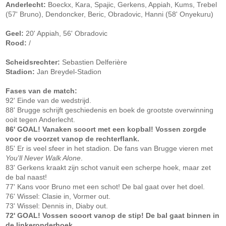
Anderlecht:
Boeckx, Kara, Spajic, Gerkens, Appiah, Kums, Trebel
(57' Bruno), Dendoncker, Beric, Obradovic, Hanni (58' Onyekuru)
Geel:
20' Appiah, 56' Obradovic
Rood:
/
Scheidsrechter:
Sebastien Delferière
Stadion:
Jan Breydel-Stadion
Fases van de match:
92' Einde van de wedstrijd.
88' Brugge schrijft geschiedenis en boek de grootste overwinning
ooit tegen Anderlecht.
86' GOAL! Vanaken scoort met een kopbal! Vossen zorgde
voor de voorzet vanop de rechterflank.
85' Er is veel sfeer in het stadion. De fans van Brugge vieren met
You'll Never Walk Alone
.
83' Gerkens kraakt zijn schot vanuit een scherpe hoek, maar zet
de bal naast!
77' Kans voor Bruno met een schot! De bal gaat over het doel.
76' Wissel: Clasie in, Vormer out.
73' Wissel: Dennis in, Diaby out.
72' GOAL! Vossen scoort vanop de stip! De bal gaat binnen in
de linkeronderhoek.