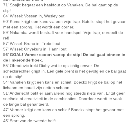
71' Spajic begaat een haakfout op Vanaken. De bal gaat op de
stip!
64' Wissel: Vossen in, Wesley out.
60' Kums krijgt een kans via een vrije trap. Butelle stopt het gevaar
met een sprong. Het wordt een corner.
59' Nakamba wordt bestraft voor handspel. Vrije trap, oordeelt de
ref!
57' Wissel: Bruno in, Trebel out.
57' Wissel: Onyekuru in, Hanni out.
56' GOAL! Vormer scoort vanop de stip! De bal gaat binnen in
de linkeronderhoek.
55' Obradovic trekt Diaby wat te opzichtig omver. De
scheidsrechter grijpt in. Een gele prent is het gevolg en de bal gaat
op de stip!
54' Vanaken krijgt een kans en schiet! Boeckx krijgt de bal op het
lichaam en houdt zijn netten schoon.
51' Anderlecht bakt er aanvallend nog steeds niets van. Er zit geen
snelheid of creativiteit in de combinaties. Daardoor wordt te vaak
de lange bal gehanteerd.
47' Vormer krijgt een kans en schiet! Boeckx stopt het gevaar met
een sprong.
45' Start van de tweede helft.