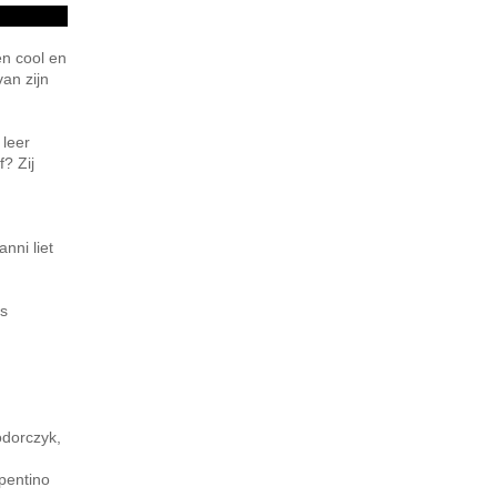
en cool en
an zijn
 leer
? Zij
nni liet
is
odorczyk,
pentino