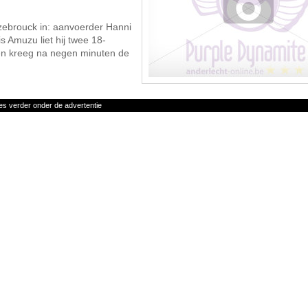
ebrouck in: aanvoerder Hanni
 Amuzu liet hij twee 18-
 en kreeg na negen minuten de
es verder onder de advertentie