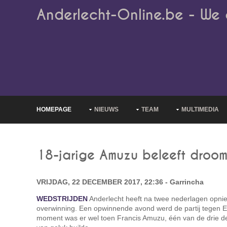
Anderlecht-Online.be - We 
HOMEPAGE
NIEUWS
TEAM
MULTIMEDIA
18-jarige Amuzu beleeft droo
VRIJDAG, 22 DECEMBER 2017, 22:36 - Garrincha
WEDSTRIJDEN
Anderlecht heeft na twee nederlagen opn
overwinning. Een opwinnende avond werd de partij tegen E
moment was er wel toen Francis Amuzu, één van de drie d