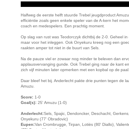
Halfweg de eerste helft stuurde Trebel jeugdproduct Amuzu 
efficiëntie zoals geen enkele speler van de A-kern het mom
coach en medespelers. Een prachtig moment.
Op slag van rust was Teodorczyk dichtbij de 2-0. Geheel in d
maar voor het inleggen. Ook Onyekuru kreeg nog een goede
raakten amper tot niet in de buurt van Sels.
Na de pauze viel er zowaar nog minder te beleven dan ervo
applausvervanging gunde. Ook Trebel ging naar de kant en
zich vijf minuten later opmerken met een kopbal op de paal
Daar bleef het bij. Anderlecht pakte drie punten tegen de l
Amuzu.
Score:
1-0
Goal(s):
25' Amuzu (1-0)
Anderlecht:
Sels, Spajic, Dendoncker, Deschacht, Gerkens
Onyekuru (77' Obradovic)
Eupen:
Van Crombrugge, Tirpan, Lotiès (80' Diallo), Valie