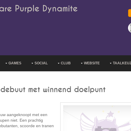
are Purple Dynamite
GAMES
SOCIAL
CLUB
WEBSITE
TAALKEU
mdebuut met winnend doelpunt
ieuw aangeknoopt met een
upen niet. Een prachtig
ebutanten, scoorde en tranen