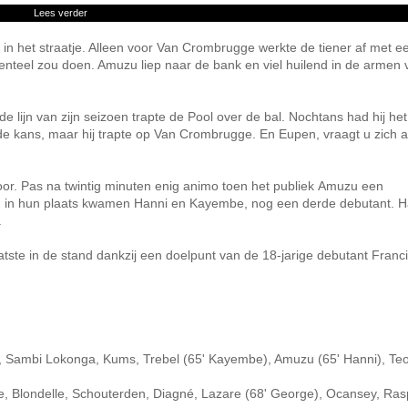
Lees verder
in het straatje. Alleen voor Van Crombrugge werkte de tiener af met e
enteel zou doen. Amuzu liep naar de bank en viel huilend in de armen v
e lijn van zijn seizoen trapte de Pool over de bal. Nochtans had hij het
 kans, maar hij trapte op Van Crombrugge. En Eupen, vraagt u zich af
or. Pas na twintig minuten enig animo toen het publiek Amuzu een
 in hun plaats kwamen Hanni en Kayembe, nog een derde debutant. Ha
.
aatste in de stand dankzij een doelpunt van de 18-jarige debutant Franc
, Sambi Lokonga, Kums, Trebel (65' Kayembe), Amuzu (65' Hanni), Te
nte, Blondelle, Schouterden, Diagné, Lazare (68' George), Ocansey, Ras