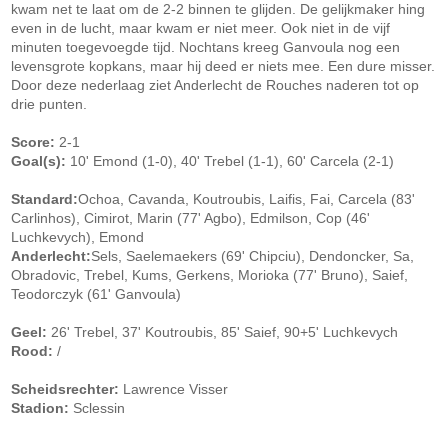
kwam net te laat om de 2-2 binnen te glijden. De gelijkmaker hing
even in de lucht, maar kwam er niet meer. Ook niet in de vijf
minuten toegevoegde tijd. Nochtans kreeg Ganvoula nog een
levensgrote kopkans, maar hij deed er niets mee. Een dure misser.
Door deze nederlaag ziet Anderlecht de Rouches naderen tot op
drie punten.
Score:
2-1
Goal(s):
10' Emond (1-0), 40' Trebel (1-1), 60' Carcela (2-1)
Standard:
Ochoa, Cavanda, Koutroubis, Laifis, Fai, Carcela (83'
Carlinhos), Cimirot, Marin (77' Agbo), Edmilson, Cop (46'
Luchkevych), Emond
Anderlecht:
Sels, Saelemaekers (69' Chipciu), Dendoncker, Sa,
Obradovic, Trebel, Kums, Gerkens, Morioka (77' Bruno), Saief,
Teodorczyk (61' Ganvoula)
Geel:
26' Trebel, 37' Koutroubis, 85' Saief, 90+5' Luchkevych
Rood:
/
Scheidsrechter:
Lawrence Visser
Stadion:
Sclessin