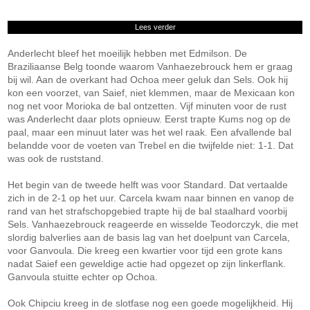
Lees verder
Anderlecht bleef het moeilijk hebben met Edmilson. De
Braziliaanse Belg toonde waarom Vanhaezebrouck hem er graag
bij wil. Aan de overkant had Ochoa meer geluk dan Sels. Ook hij
kon een voorzet, van Saief, niet klemmen, maar de Mexicaan kon
nog net voor Morioka de bal ontzetten. Vijf minuten voor de rust
was Anderlecht daar plots opnieuw. Eerst trapte Kums nog op de
paal, maar een minuut later was het wel raak. Een afvallende bal
belandde voor de voeten van Trebel en die twijfelde niet: 1-1. Dat
was ook de ruststand.
Het begin van de tweede helft was voor Standard. Dat vertaalde
zich in de 2-1 op het uur. Carcela kwam naar binnen en vanop de
rand van het strafschopgebied trapte hij de bal staalhard voorbij
Sels. Vanhaezebrouck reageerde en wisselde Teodorczyk, die met
slordig balverlies aan de basis lag van het doelpunt van Carcela,
voor Ganvoula. Die kreeg een kwartier voor tijd een grote kans
nadat Saief een geweldige actie had opgezet op zijn linkerflank.
Ganvoula stuitte echter op Ochoa.
Ook Chipciu kreeg in de slotfase nog een goede mogelijkheid. Hij