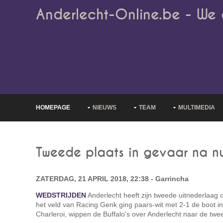
Anderlecht-Online.be - We 
HOMEPAGE
NIEUWS
TEAM
MULTIMEDIA
Tweede plaats in gevaar na nu
ZATERDAG, 21 APRIL 2018, 22:38 - Garrincha
WEDSTRIJDEN
Anderlecht heeft zijn tweede uitnederlaag o
het veld van Racing Genk ging paars-wit met 2-1 de boot in
Charleroi, wippen de Buffalo's over Anderlecht naar de twe