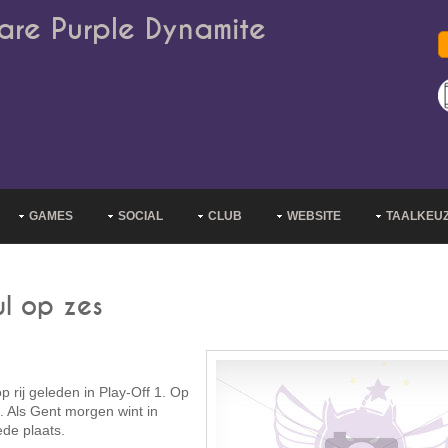
are Purple Dynamite
GAMES
SOCIAL
CLUB
WEBSITE
TAALKEU
l op zes
p rij geleden in Play-Off 1. Op
. Als Gent morgen wint in
ede plaats.