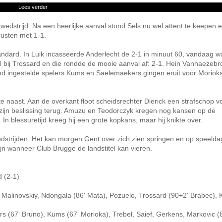
Lees verder
dstrijd. Na een heerlijke aanval stond Sels nu wel attent te keepen 
rusten met 1-1.
tandard. In Luik incasseerde Anderlecht de 2-1 in minuut 60, vandaag w
l bij Trossard en die rondde de mooie aanval af: 2-1. Hein Vanhaezebr
nd ingestelde spelers Kums en Saelemaekers gingen eruit voor Moriok
e naast. Aan de overkant floot scheidsrechter Dierick een strafschop 
zijn beslissing terug. Amuzu en Teodorczyk kregen nog kansen op de
In blessuretijd kreeg hij een grote kopkans, maar hij knikte over.
-wedstrijden. Het kan morgen Gent over zich zien springen en op speeld
ijn wanneer Club Brugge de landstitel kan vieren.
d (2-1)
, Malinovskiy, Ndongala (86' Mata), Pozuelo, Trossard (90+2' Brabec), K
 (67' Bruno), Kums (67' Morioka), Trebel, Saief, Gerkens, Markovic (