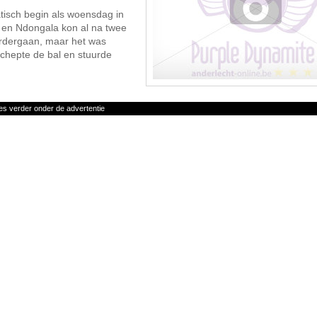
tisch begin als woensdag in
t en Ndongala kon al na twee
verdergaan, maar het was
chepte de bal en stuurde
es verder onder de advertentie