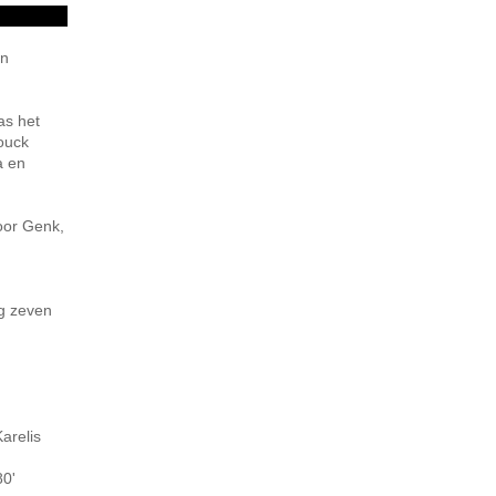
en
as het
ouck
a en
voor Genk,
ag zeven
arelis
80'