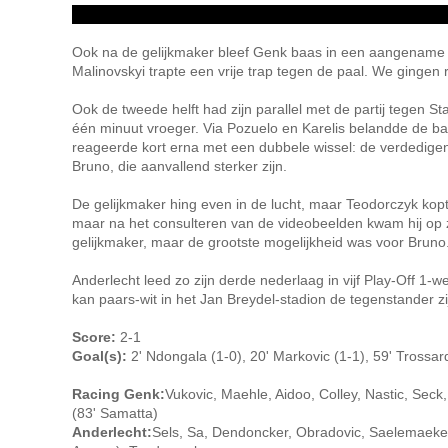
Ook na de gelijkmaker bleef Genk baas in een aangename we
Malinovskyi trapte een vrije trap tegen de paal. We gingen 
Ook de tweede helft had zijn parallel met de partij tegen S
één minuut vroeger. Via Pozuelo en Karelis belandde de ba
reageerde kort erna met een dubbele wissel: de verdedige
Bruno, die aanvallend sterker zijn.
De gelijkmaker hing even in de lucht, maar Teodorczyk kopt
maar na het consulteren van de videobeelden kwam hij op 
gelijkmaker, maar de grootste mogelijkheid was voor Bruno. 
Anderlecht leed zo zijn derde nederlaag in vijf Play-Off 1
kan paars-wit in het Jan Breydel-stadion de tegenstander z
Score:
2-1
Goal(s):
2' Ndongala (1-0), 20' Markovic (1-1), 59' Trossar
Racing Genk:
Vukovic, Maehle, Aidoo, Colley, Nastic, Seck
(83' Samatta)
Anderlecht:
Sels, Sa, Dendoncker, Obradovic, Saelemaekers