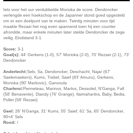
Iets voor het uur verdubbelde Morioka de score. Dendoncker
verlengde een hoekschop en de Japanner stond goed opgesteld
om er een doelpunt van te maken. Twintig minuten voor tijd
maakte Rezaei het nog even spannend toen hij een counter
afrondde, maar enkele minuten later stelde Dendoncker de zege
veilig. Eindstand 3-1.
Score:
3-1
Goal(s):
44' Gerkens (1-0), 57' Morioka (2-0), 70' Rezaei (2-1), 73'
Dendoncker
Anderlecht:
Sels, Sa, Dendoncker, Deschacht, Najar (67'
Saelemaekers), Kums, Trebel, Saief (83' Amuzu), Gerkens,
Morioka (90' Markovic), Ganvoula
Charleroi:
Penneteau, Marinos, Martos, Dessoleil, N'Ganga, Fall
(58' Benavente), Diandy (76' Grange), Ilaimaharitra, Baby, Bedia,
Pollet (58' Rezaei)
Geel:
26' N'Ganga, 31' Kums, 55' Saief, 61' Sa, 65' Dendoncker,
90+4' Sels
Rood:
/